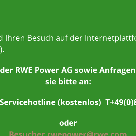
nd Ihren Besuch auf der Internetpla
).
er RWE Power AG sowie Anfragen z
sie bitte an:
ervicehotline (kostenlos)
T
+49(0)
oder
Besucher.rwepower@rwe.com